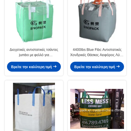
Διοχετικές αντιστατικές τσάντες
4400lbs Blue Fibc Αντιστατικές
jumbo με φελλό για
Χονδρικές Θάσκες Αειφόρος Λύση
αποτελεσματική και ασφαλή
για συσκευασία
αποθήκευση - τύπου D
Βρείτε την καλύτερη τιμή
Βρείτε την καλύτερη τιμή