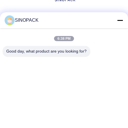
Μέσα Κοινωνικής Δικτύωσης
SINOPACK
6:38 PM
Γρήγορη επαφή
Good day, what product are you looking for?
Τηλ
86-25-84724100
E-mail
yiyu@fibc.net.cn
Διεύθυνση
RM.1607 Zhenghong Mansion, No. 38 Hongwu RD, Nanjing
210.001, Κίνα
Πολιτική Απορρήτου
|
Sitemap