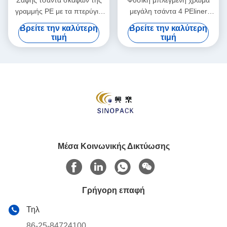
Σαφής τσάντα σκαφών της
Φυσική μπλεγμένη χρώμα
γραμμής PE με τα πτερύγια
μεγάλη τσάντα 4 PEliner
και τη ραμμένη σύνδεση,
επιτροπή με το τετραγωνικό
Βρείτε την καλύτερη
Βρείτε την καλύτερη
SGS/CPTC πιστοποιητικό
κατώτατο σημείο που
τιμή
τιμή
διαμορφώνεται
Μέσα Κοινωνικής Δικτύωσης
Γρήγορη επαφή
Τηλ
86-25-84724100