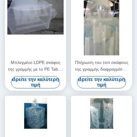
Μπλεγμένο LDPE σκάφος
Πλήρωση του τοπ σκάφους
της γραμμής με το PE Tabed
της γραμμής διαφραγμάτων
της Virgin στην εξωτερική
pe επίπεδων κατώτατων
Βρείτε την καλύτερη
Βρείτε την καλύτερη
μεγάλη τσάντα και τη μαζική
σημείων σωλήνων για Fibc
τιμή
τιμή
τσάντα
και τη μαζική τσάντα
90*90*100cm