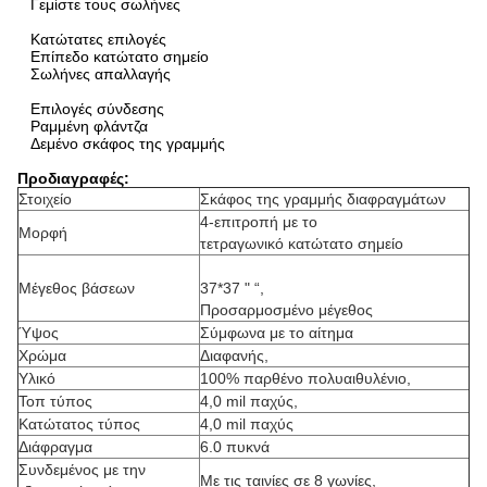
Γεμίστε τους σωλήνες
Κατώτατες επιλογές
Επίπεδο κατώτατο σημείο
Σωλήνες απαλλαγής
Επιλογές σύνδεσης
Ραμμένη φλάντζα
Δεμένο σκάφος της γραμμής
Προδιαγραφές:
Στοιχείο
Σκάφος της γραμμής διαφραγμάτων
4-επιτροπή με το
Μορφή
τετραγωνικό κατώτατο σημείο
Μέγεθος βάσεων
37*37 " “,
Προσαρμοσμένο μέγεθος
Ύψος
Σύμφωνα με το αίτημα
Χρώμα
Διαφανής,
Υλικό
100% παρθένο πολυαιθυλένιο,
Τοπ τύπος
4,0 mil παχύς,
Κατώτατος τύπος
4,0 mil παχύς
Διάφραγμα
6.0 πυκνά
Συνδεμένος με την
Με τις ταινίες σε 8 γωνίες,