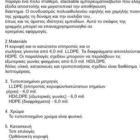
παράγει ένα πολύ σταθερό, stackable εμπορευματοκιβώτιο που ελαχ
έξοδα αποστολής και μεγιστοποιεί την αποθήκευση
διάστημα. Ο συνδυασμός πολυαιθυλενίου υψηλής και χαμηλής πυκνό
της γραμμής τη δύναμη και την ευελιξία του,
όπως και τις άριστες ιδιότητες εμποδίων. Αυτό το σκάφος της
γραμμής μπορεί να επαναχρησιμοποιηθεί σε
ορισμένες εφαρμογές.
2.Materials
Η κορυφή και οι κατώτατοι επιτροπές και οι
σωλήνες γίνονται από 4,0 mil. LLDPE. Τα διαφράγματα αποτελούνται
HDPE. Οι παραλλαγές σχεδίου μπορούν να περιλάβουν τις
εξωτερικές γωνίες φιαγμένες από 6,0 mil. HD/LDPE.
Άλλες υλικά, κατασκευές και τροποποιήσεις σχεδίου είναι διαθέσιμα.
λεπτομέρειες.
3. Τυποποιημένοι μετρητές
LLDPE (επιτροπές κορυφών/κατώτατων σημείων
ρίχνει) - 4,0 mil.
HD/LDPE (εξωτερικές γωνίες) - 6,0 mil.
HDPE (διαφράγματα) - 6,0 mil.
4. Χρώμα
Το τυποποιημένο χρώμα είναι φυσικό.
5. Κατασκευή
Τοπ επιλογές
Ορθάνοικτη κορυφή