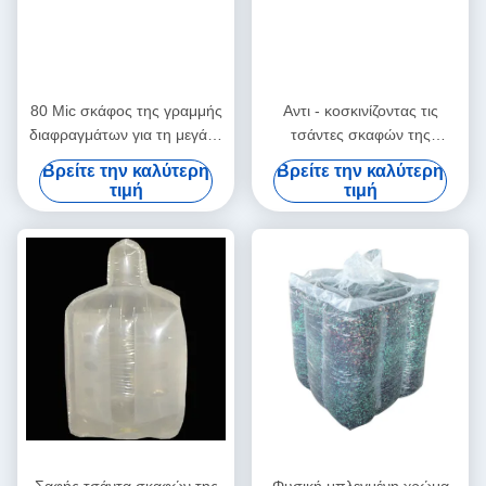
80 Mic σκάφος της γραμμής
Αντι - κοσκινίζοντας τις
διαφραγμάτων για τη μεγάλη
τσάντες σκαφών της
τσάντα για το τσιμέντο/την
γραμμής
Βρείτε την καλύτερη
Βρείτε την καλύτερη
αποθήκευση αγροτικών
εμπορευματοκιβωτίων PE,
τιμή
τιμή
προϊόντων
τεράστια μαζική τσάντα
τσαντών FIBC 4 Mil πάχος