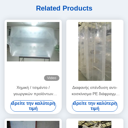
Related Products
Video
Χημική / τσιμέντο /
Διαφανής επένδυση αντι-
γεωργικών προϊόντων
κοσκίνισμα ΡΕ διάφραγμα
μεγάλη τσάντα χιτώνια
συνδέεται με Jumbo FIBC
Βρείτε την καλύτερη
Βρείτε την καλύτερη
διάφραγμα με παρθένο PE
τσάντα
τιμή
τιμή