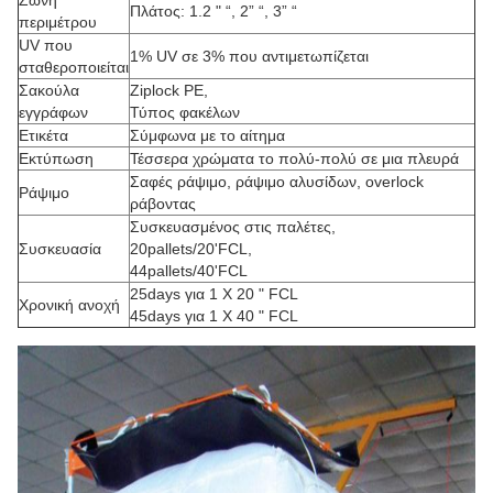
Ζώνη
Πλάτος: 1.2 " “, 2” “, 3” “
περιμέτρου
UV που
1% UV σε 3% που αντιμετωπίζεται
σταθεροποιείται
Σακούλα
Ziplock PE,
εγγράφων
Τύπος φακέλων
Ετικέτα
Σύμφωνα με το αίτημα
Εκτύπωση
Τέσσερα χρώματα το πολύ-πολύ σε μια πλευρά
Σαφές ράψιμο, ράψιμο αλυσίδων, overlock
Ράψιμο
ράβοντας
Συσκευασμένος στις παλέτες,
Συσκευασία
20pallets/20'FCL,
44pallets/40'FCL
25days για 1 X 20 " FCL
Χρονική ανοχή
45days για 1 X 40 " FCL