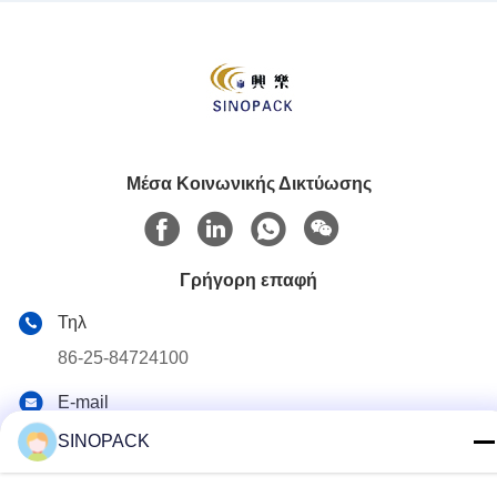
Μέσα Κοινωνικής Δικτύωσης
Γρήγορη επαφή
Τηλ
86-25-84724100
E-mail
yiyu@fibc.net.cn
SINOPACK
Διεύθυνση