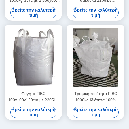
1000kg SWL με 2 βρόχους
σακούλα 2205lbs
ανύψωσης και επεξεργασία
χωρητικότητα με UV ASTM
Βρείτε την καλύτερη
Βρείτε την καλύτερη
UV
G 154-00
τιμή
τιμή
Φαγητό FIBC
Τροφική ποιότητα FIBC
100x100x120cm με 2205lbs
1000kg Ιδιότητα 100%
χωρητικότητα
παρθένου πολυπροπυλενίου
Βρείτε την καλύτερη
Βρείτε την καλύτερη
τιμή
τιμή