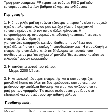
Τροφίμων υφαμένες PP τεράστιες τσάντες FIBC μαζικών
εμπορευματοκιβωτίων βαθμού εύκαμπτες ενδιάμεσες
Περιγραφή:
1. Η δημοφιλής μαζική τσάντα τέσσερις-επιτροπής είναι το αρχικό
σχέδιο πολυπροπυλενίου μας και έχει γίνει ο βιομηχανικά
τυποποιημένος από τον οποίο άλλοι κρίνονται. Η
ευπροσάρμοστη, οικονομικώς αποδοτική κατασκευή τέσσερις-
επιτροπής είναι άριστη
για ποικίλες εφαρμογές και είναι διαθέσιμη συνήθεια που
σχεδιάζεται ή από την επιλογή -αποθεμάτων μας. Η παραλλαγή u-
επιτροπής αποτελείται από τις δίπλευρες επιτροπές που
συνδέονται με μια “σε σχήμα υ” μονάδα “δευτερεύων-κατώτατος-
πλευράς” μονών κομματιών.
2. Η ικανότητα αυτού του τύπου:
Μέχρι: 2200 λίβρες.
3. Η κατασκευή τέσσερις-επιτροπής και u-επιτροπής έχει
μοναδικά hems σε όλες τις δευτερεύουσες επιτροπές, που
μειώνουν την απώλεια δύναμης και που κοσκινίζουν από το
ράψιμο των γραμμών. Τις άκρες υφάσματος γυρίζουν στο
εξωτερικό για να μειώσουν την πιθανή μόλυνση.
Προδιαγραφές:
Μορφή
Τσάντα u-επιτροπής/τέσσερις-επιτροπής