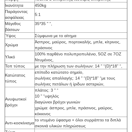
Ικανότητα
450kg
Παράγοντας
5:1
ασφάλειας
Μέγεθος
35*35 " “,
βάσεων
Ύψος
Σύμφωνα με το αίτημα
Άσπρος, μαύρος, πορτοκαλής, μπλε, κίτρινος,
Χρώμα
πράσινος
100% παρθένο πολυπροπυλένιο, 5OZ σε 7OZ
Υλικό
Ντυμένος,
Τοπ τύπος
με την πλήρωση των σωλήνων: 14 " “(D)*18” “,
επίπεδο κατώτατο σημείο,
Κατώτατος
σωλήνες απαλλαγής: 14 " “(D)*18” “με τους
τύπος
σωλήνες πετάλων ή ίριδων αστεριών,
πλάτος: 3 " “
10 " “υψηλός
Ανυψωτικοί
διαγώνιοι βρόχοι γωνιών
βρόχοι
χρώμα: άσπρος, μπλε, πράσινος, μαύρος,
κόκκινος
το ντυμένο ύφασμα + όλοι συρράπτει τα διπλά
Αντι-κοσκίνισμα
σκοινιά υλικών πληρώσεως