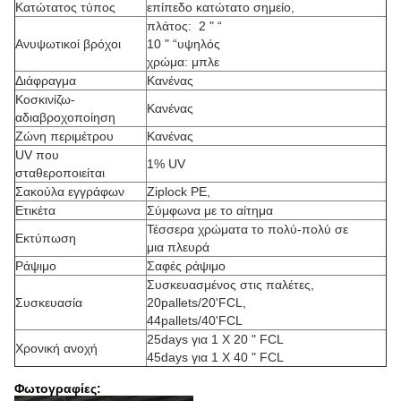
Κατώτατος τύπος
επίπεδο κατώτατο σημείο,
πλάτος: 2 " “
Ανυψωτικοί βρόχοι
10 " “υψηλός
χρώμα: μπλε
Διάφραγμα
Κανένας
Κοσκινίζω-
Κανένας
αδιαβροχοποίηση
Ζώνη περιμέτρου
Κανένας
UV που
1% UV
σταθεροποιείται
Σακούλα εγγράφων
Ziplock PE,
Ετικέτα
Σύμφωνα με το αίτημα
Τέσσερα χρώματα το πολύ-πολύ σε
Εκτύπωση
μια πλευρά
Ράψιμο
Σαφές ράψιμο
Συσκευασμένος στις παλέτες,
Συσκευασία
20pallets/20'FCL,
44pallets/40'FCL
25days για 1 X 20 " FCL
Χρονική ανοχή
45days για 1 X 40 " FCL
Φωτογραφίες: