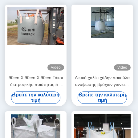
Video
Video
90cm X 90cm X 90cm Τάκοι
Λευκό χαλίκι χύδην σακούλα
διατροφικής ποιότητας 5 1
ανύψωσης βρόχων γωνιακή
και 6 1 Σχέδιο ασφάλειας για
σχεδίαση
Βρείτε την καλύτερη
Βρείτε την καλύτερη
τις απαιτήσεις του πελάτη
τιμή
τιμή