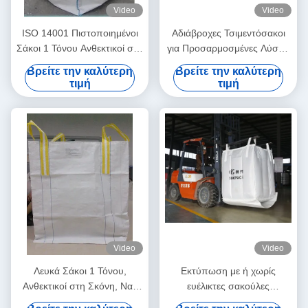
Video
Video
ISO 14001 Πιστοποιημένοι
Αδιάβροχες Τσιμεντόσακοι
Σάκοι 1 Τόνου Ανθεκτικοί στη
για Προσαρμοσμένες Λύσεις
Σκόνη με Βρόχους
Συσκευασίας
Βρείτε την καλύτερη
Βρείτε την καλύτερη
Ανύψωσης Γωνιών για
τιμή
τιμή
Βιομηχανικές Εφαρμογές
Χωρίς Σκόνη και Ασφαλείς
Video
Video
Λευκά Σάκοι 1 Τόνου,
Εκτύπωση με ή χωρίς
Ανθεκτικοί στη Σκόνη, Ναι,
ευέλικτες σακούλες
Εκτύπωση Με ή Χωρίς UV
μεταφοράς