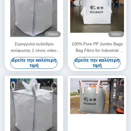
Video
Video
Στρογγυλοί κυλίνδροι
100% Pure PP Jumbo Bags
ανύψωσης 1 τόνος σάκοι
Bag Fibcs for Industrial
Ανερό 90cm X 90cm X 90cm
Transport Using
Βρείτε την καλύτερη
Βρείτε την καλύτερη
Για κατασκευαστικά υλικά
τιμή
τιμή