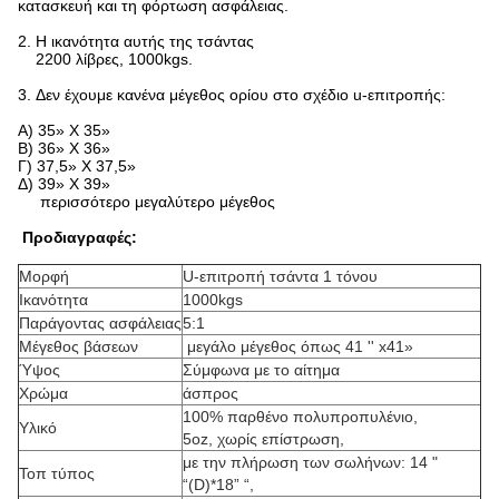
κατασκευή και τη φόρτωση ασφάλειας.
2. Η ικανότητα αυτής της τσάντας
2200 λίβρες, 1000kgs.
3. Δεν έχουμε κανένα μέγεθος ορίου στο σχέδιο u-επιτροπής:
A) 35» Χ 35»
Β) 36» Χ 36»
Γ) 37,5» Χ 37,5»
Δ) 39» Χ 39»
περισσότερο μεγαλύτερο μέγεθος
Προδιαγραφές:
Μορφή
U-επιτροπή τσάντα 1 τόνου
Ικανότητα
1000kgs
Παράγοντας ασφάλειας
5:1
Μέγεθος βάσεων
μεγάλο μέγεθος όπως 41 '' x41»
Ύψος
Σύμφωνα με το αίτημα
Χρώμα
άσπρος
100% παρθένο πολυπροπυλένιο,
Υλικό
5oz, χωρίς επίστρωση,
με την πλήρωση των σωλήνων: 14 "
Τοπ τύπος
“(D)*18” “,