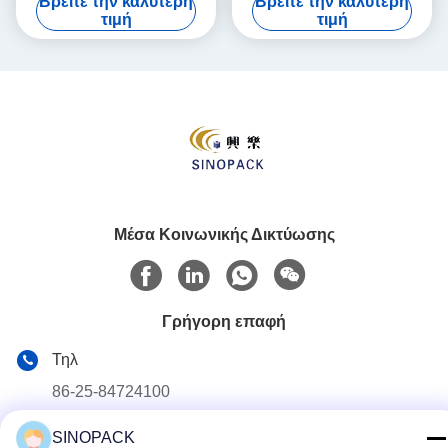
Βρείτε την καλύτερη
Βρείτε την καλύτερη
Επεξεργασία
τιμή
τιμή
Μέσα Κοινωνικής Δικτύωσης
Γρήγορη επαφή
Τηλ
86-25-84724100
E-mail
SINOPACK