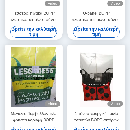
Video
Video
Τέσσερις πίνακα BOPP
U-panel BOPP
πλαστικοποιημένο τσάντες
πλαστικοποιημένο τσάντες,
με σταυρό βρόχους γωνία,
PP Jumbo Τσάντες
Βρείτε την καλύτερη
Βρείτε την καλύτερη
πολυπροπυλένιο Jumbo
εσωτερικό με βρόχους γωνία
τιμή
τιμή
Τσάντες
Video
Video
Μεγάλες Περιβαλλοντικές
1 τόνου γεωργική ταινία
φούστα κορυφή BOPP
τσαντών BOPP σπόρων
πλαστικοποιημένο τσάντες
FIBC μεγάλη που ντύνεται
Βρείτε την καλύτερη
Βρείτε την καλύτερη