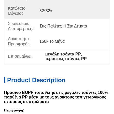
Κατώτατο
32*32»
Μέγεθος:
Συσκευασία
Στις Παλέτες Ή Στα Δέματα
Λεπτομέρειες:
Δυνατότητα
150k Το Μήνα
Προσφοράς:
μεγάλη τσάντα PP
, 
Επισημαίνω:
τεράστιες τσάντες PP
Product Description
Πράσινο BOPP τοποθέτησε τις μεγάλες τσάντες 100%
παρθένα PP μέσα με τους ανοικτούς τοπ γεωργικούς
σπόρους σε στρώματα
Περιγραφή: