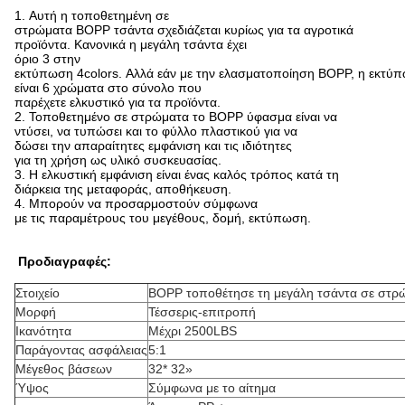
1. Αυτή η τοποθετημένη σε
στρώματα BOPP τσάντα σχεδιάζεται κυρίως για τα αγροτικά
προϊόντα. Κανονικά η μεγάλη τσάντα έχει
όριο 3 στην
εκτύπωση 4colors. Αλλά εάν με την ελασματοποίηση BOPP, η εκτύ
είναι 6 χρώματα στο σύνολο που
παρέχετε ελκυστικό για τα προϊόντα.
2. Τοποθετημένο σε στρώματα το BOPP ύφασμα είναι να
ντύσει, να τυπώσει και το φύλλο πλαστικού για να
δώσει την απαραίτητες εμφάνιση και τις ιδιότητες
για τη χρήση ως υλικό συσκευασίας.
3. Η ελκυστική εμφάνιση είναι ένας καλός τρόπος κατά τη
διάρκεια της μεταφοράς, αποθήκευση.
4. Μπορούν να προσαρμοστούν σύμφωνα
με τις παραμέτρους του μεγέθους, δομή, εκτύπωση.
Προδιαγραφές:
Στοιχείο
BOPP τοποθέτησε τη μεγάλη τσάντα σε στρ
Μορφή
Τέσσερις-επιτροπή
Ικανότητα
Μέχρι 2500LBS
Παράγοντας ασφάλειας
5:1
Μέγεθος βάσεων
32* 32»
Ύψος
Σύμφωνα με το αίτημα