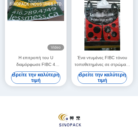
Video
Η επιτροπή του U
Ένα ντυμένες FIBC τόνου
διαμόρφωσε FIBC 4
τοποθετημένες σε στρώματα
τυπωμένη επιτροπή
BOPP ταινία μεγάλες τσάντες
Βρείτε την καλύτερη
Βρείτε την καλύτερη
ορθάνοικτη κορυφή
τσαντών για τη γεωργική
τιμή
τιμή
πλαστικών τσαντών BOPP
χρήση