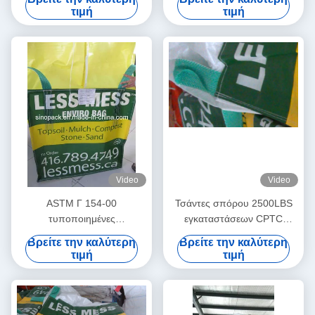
των γεωργικών σπόρων
έξω
τιμή
τιμή
Video
Video
ASTM Γ 154-00
Τσάντες σπόρου 2500LBS
τυποποιημένες
εγκαταστάσεων CPTC
τοποθετημένες σε στρώματα
υφαμένες τοποθετημένες σε
Βρείτε την καλύτερη
Βρείτε την καλύτερη
FIBC πολυ τσάντες
στρώματα BOPP μη
τιμή
τιμή
τσιμέντου Bopp