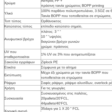
Άσπρος PP +
Χρώμα
πράσινη ταινία χρώματος BOPP prinitng
100% παρθένο πολυπροπυλένιο, 3.5OZ σε 
Υλικό
Ταινία BOPP που τοποθετείται σε στρώματα,
Τοπ τύπος
Ορθάνοικτος
Κατώτατος τύπος
επίπεδο κατώτατο σημείο,
πλάτος: 3 " “
10 " “υψηλός
Ανυψωτικοί βρόχοι
διαγώνιοι βρόχοι γωνιών
χρώμα: πράσινος
UV που
1% UV σε 3% που αντιμετωπίζεται
σταθεροποιείται
Σακούλα εγγράφων
Ziplock PE
Ετικέτα
Σύμφωνα με το αίτημα
Μέχρι έξι χρώματα με την ταινία BOPP που
Εκτύπωση
τοποθετείται σε στρώματα
Ράψιμο
Σαφές ράψιμο, ράψιμο αλυσίδων, overlock ρ
Χρήση
Για τις γεωργίες
Συσκευασμένος στις παλέτες,
Συσκευασία
20pallets/20'FCL,
44pallets/40'FCL
35days για 1 X 20 " FCL
Χρονική ανοχή