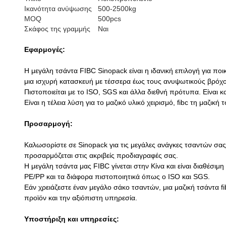
Ικανότητα ανύψωσης
500-2500kg
MOQ
500pcs
Σκάφος της γραμμής
Ναι
Εφαρμογές:
Η μεγάλη τσάντα FIBC Sinopack είναι η ιδανική επιλογή για ποι
μια ισχυρή κατασκευή με τέσσερα έως τους ανυψωτικούς βρόχους
Πιστοποιείται με το ISO, SGS και άλλα διεθνή πρότυπα. Είναι
Είναι η τέλεια λύση για το μαζικό υλικό χειρισμό, fibc τη μαζικ
Προσαρμογή:
Καλωσορίστε σε Sinopack για τις μεγάλες ανάγκες τσαντών σας 
προσαρμόζεται στις ακριβείς προδιαγραφές σας.
Η μεγάλη τσάντα μας FIBC γίνεται στην Κίνα και είναι διαθέσι
PE/PP και τα διάφορα πιστοποιητικά όπως ο ISO και SGS.
Εάν χρειάζεστε έναν μεγάλο σάκο τσαντών, μια μαζική τσάντα f
προϊόν και την αξιόπιστη υπηρεσία.
Υποστήριξη και υπηρεσίες: