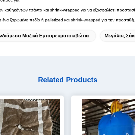
ρόπους για:
ων καθηκόντων τσάντα και shrink-wrapped για να εξασφαλίσει προστασί
ε ένα ζαρωμένο πεδίο ή palletized και shrink-wrapped για την προστιθ
νδιάμεσα Μαζικά Εμπορευματοκιβώτια
Μεγάλος Σάκ
Related Products