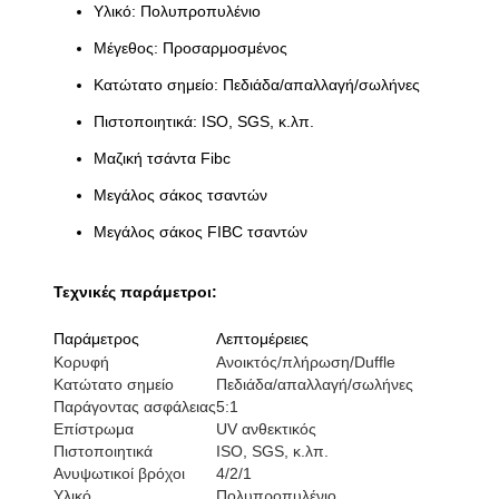
Υλικό: Πολυπροπυλένιο
Μέγεθος: Προσαρμοσμένος
Κατώτατο σημείο: Πεδιάδα/απαλλαγή/σωλήνες
Πιστοποιητικά: ISO, SGS, κ.λπ.
Μαζική τσάντα Fibc
Μεγάλος σάκος τσαντών
Μεγάλος σάκος FIBC τσαντών
Τεχνικές παράμετροι:
Παράμετρος
Λεπτομέρειες
Κορυφή
Ανοικτός/πλήρωση/Duffle
Κατώτατο σημείο
Πεδιάδα/απαλλαγή/σωλήνες
Παράγοντας ασφάλειας
5:1
Επίστρωμα
UV ανθεκτικός
Πιστοποιητικά
ISO, SGS, κ.λπ.
Ανυψωτικοί βρόχοι
4/2/1
Υλικό
Πολυπροπυλένιο