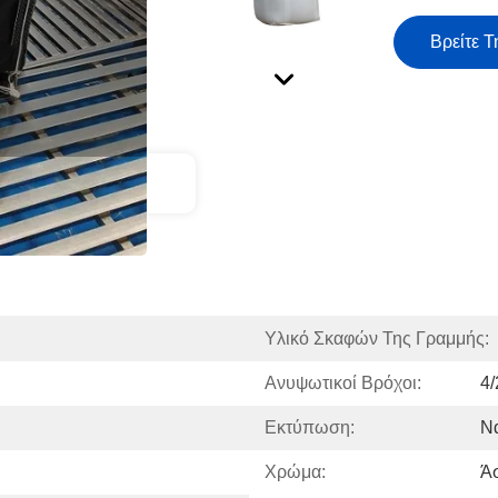
Βρείτε Τ
ct Description
Υλικό Σκαφών Της Γραμμής:
Ανυψωτικοί Βρόχοι:
4/
Εκτύπωση:
Να
Χρώμα:
Άσ