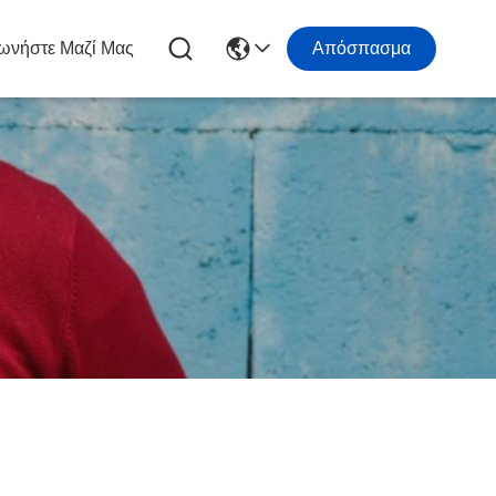
ωνήστε Μαζί Μας
Απόσπασμα