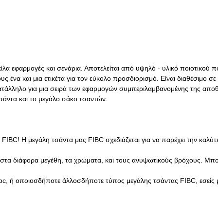
κίλα εφαρμογές και σενάρια. Αποτελείται από υψηλό - υλικό ποιοτικού π
 ένα και μια ετικέτα για τον εύκολο προσδιορισμό. Είναι διαθέσιμο σ
 κατάλληλο για μια σειρά των εφαρμογών συμπεριλαμβανομένης της αποθ
ή τσάντα και το μεγάλο σάκο τσαντών.
FIBC! Η μεγάλη τσάντα μας FIBC σχεδιάζεται για να παρέχει την καλύτ
μη στα διάφορα μεγέθη, τα χρώματα, και τους ανυψωτικούς βρόχους. Μπ
ibc, ή οποιοσδήποτε άλλοσδήποτε τύπος μεγάλης τσάντας FIBC, εσείς μ