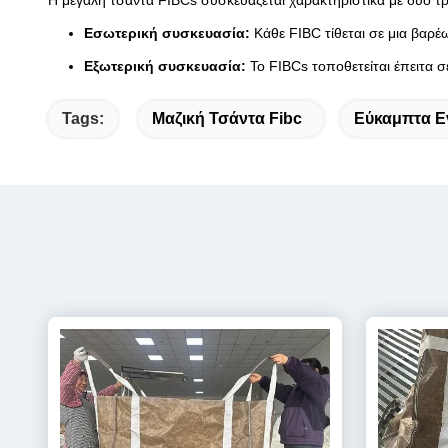
Η μεγάλη τσάντα FIBCs συσκευάζεται χαρακτηριστικά με δύο τ
Εσωτερική συσκευασία:
Κάθε FIBC τίθεται σε μια βαρέ
Εξωτερική συσκευασία:
Το FIBCs τοποθετείται έπειτα σ
Tags:
Μαζική Τσάντα Fibc
Εύκαμπτα Ε