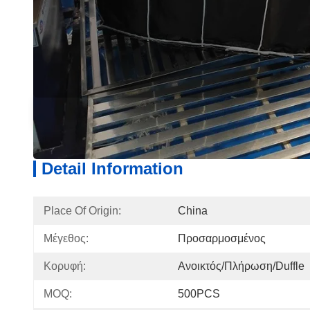
Detail Information
Produ
Detail Information
Place Of Origin:
China
Μέγεθος:
Προσαρμοσμένος
Κορυφή:
Ανοικτός/πλήρωση/Duffle
MOQ:
500PCS