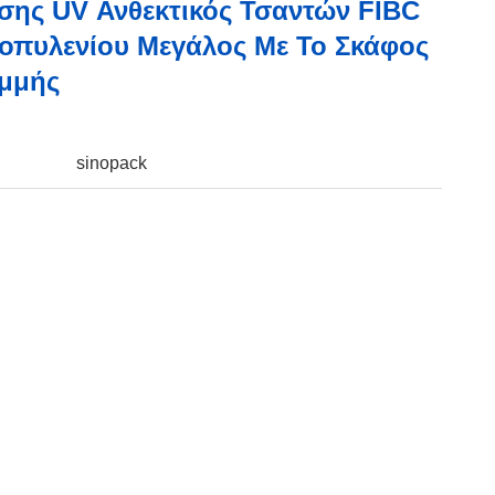
ης UV Ανθεκτικός Τσαντών FIBC
πυλενίου Μεγάλος Με Το Σκάφος
μμής
sinopack