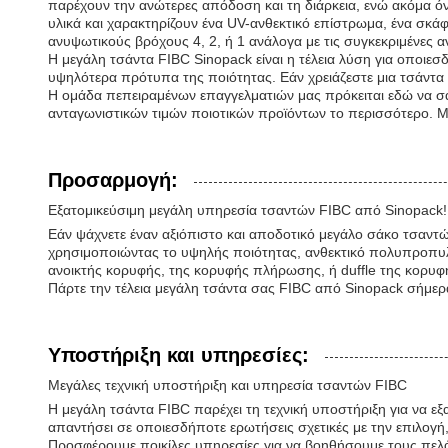
παρέχουν την ανώτερες απόδοση και τη διάρκεια, ενώ ακόμα όν
υλικά και χαρακτηρίζουν ένα UV-ανθεκτικό επίστρωμα, ένα σκά
ανυψωτικούς βρόχους 4, 2, ή 1 ανάλογα με τις συγκεκριμένες α
Η μεγάλη τσάντα FIBC Sinopack είναι η τέλεια λύση για οποιεσδ
υψηλότερα πρότυπα της ποιότητας. Εάν χρειάζεστε μια τσάντα γ
Η ομάδα πεπειραμένων επαγγελματιών μας πρόκειται εδώ να σας
ανταγωνιστικών τιμών ποιοτικών προϊόντων το περισσότερο. Μας
Προσαρμογή:
Εξατομικεύσιμη μεγάλη υπηρεσία τσαντών FIBC από Sinopack!
Εάν ψάχνετε έναν αξιόπιστο και αποδοτικό μεγάλο σάκο τσαντών,
χρησιμοποιώντας το υψηλής ποιότητας, ανθεκτικό πολυπροπυλέν
ανοικτής κορυφής, της κορυφής πλήρωσης, ή duffle της κορυφ
Πάρτε την τέλεια μεγάλη τσάντα σας FIBC από Sinopack σήμερ
Υποστήριξη και υπηρεσίες:
Μεγάλες τεχνική υποστήριξη και υπηρεσία τσαντών FIBC
Η μεγάλη τσάντα FIBC παρέχει τη τεχνική υποστήριξη για να ε
απαντήσει σε οποιεσδήποτε ερωτήσεις σχετικές με την επιλογή
Προσφέρουμε ποικίλες υπηρεσίες για να βοηθήσουμε τους πελάτ