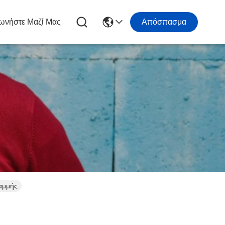
ωνήστε Μαζί Μας
Απόσπασμα
αμμής