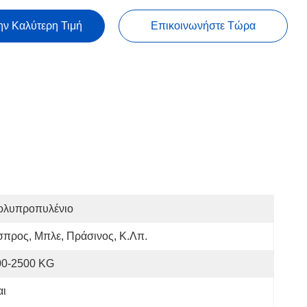
ην Καλύτερη Τιμή
Επικοινωνήστε Τώρα
ολυπροπυλένιο
προς, Μπλε, Πράσινος, Κ.λπ.
00-2500 KG
αι