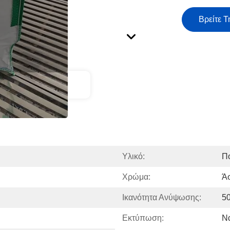
Βρείτε Τ
ct Description
Υλικό:
Π
Χρώμα:
Άσ
Ικανότητα Ανύψωσης:
5
Εκτύπωση:
Ν