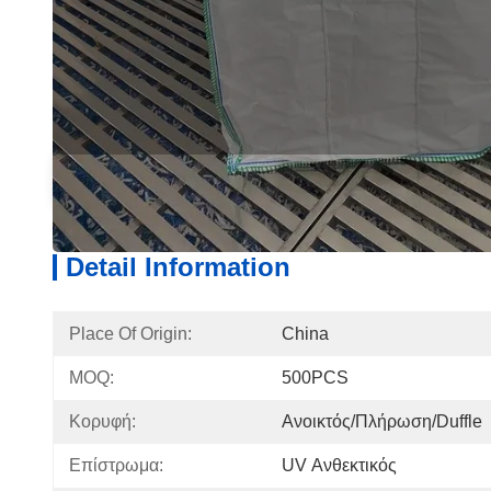
Detail Information
Produ
Detail Information
Place Of Origin:
China
MOQ:
500PCS
Κορυφή:
Ανοικτός/πλήρωση/Duffle
Επίστρωμα:
UV Ανθεκτικός