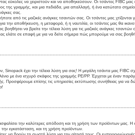
τας εύκολες να χειριστούν και να αποθηκεύσουν. Οι τσάντες FIBC μας
φος της γραμμής, και μια πεδιάδα, μια απαλλαγή, ή ένα κατώτατο σημε
νάγκες σας.
ήποτε από τις μαζικές ανάγκες τσαντών σας. Οι τσάντες μας χτίζονται γ
ια την αποθήκευση, η μεταφορά, ή η ναυτιλία, οι τσάντες μας θα ικανοπ
 βοηθήσει να βρείτε την τέλεια λύση για τις μαζικές ανάγκες τσαντώ
 ελάτε σε επαφή με για να δείτε σήμερα πώς μπορούμε να σας βοηθήσου
 Sinopack έχει την τέλεια λύση για σας! Η μεγάλη τσάντα μας FIBC σχεδ
ιο με ένα ισχυρό σκάφος της γραμμής PE/PP. Έρχεται με έναν παράγοντ
ής. Προσφέρουμε επίσης τις υπηρεσίες εκτύπωσης συνήθειας για να δ
α!
ξασφαλίσει την καλύτερες απόδοση και τη χρήση των προϊόντων μας. Η 
, την εγκατάσταση, και τη χρήση προϊόντων.
ες να βρούν τη σωστή λύση για την αίτησή τους. Οι εμπειρογνώμονές 