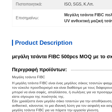
Πιστοποιητικά:
ISO, SGS, Κ.λπ.
Μεγάλη τσάντα FIBC πο
Επισημαίνω:
UV ανθεκτική μαζική τσά
Product Description
μεγάλη τσάντα FIBC 500pcs MOQ με το σ
Περιγραφή προϊόντων:
Μεγάλη τσάντα FIBC
Η μεγάλη τσάντα FIBC είναι ένας μεγάλος σάκος τσαντών φιαγμέ
τον εύκολο προσδιορισμό και είναι διαθέσιμο με τους διάφορ
μπορεί να είναι σαφές, απαλλάσσει, ή σωλήνες για να προσαρμό
είστε σίγουροι της ποιότητάς της.
Εάν χρειάζεστε έναν μεγάλο σάκο τσαντών για την αποθήκευση κα
ανθεκτικό, κάνοντας το μια ιδανική λύση για τον ασφαλή και ασ
μεγάλη τσάντα FIBC για να πάρετε την εργασία γίνοντη.