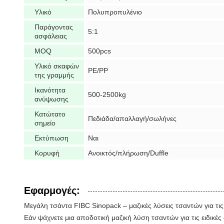
Υλικό
Πολυπροπυλένιο
Παράγοντας
5:1
ασφάλειας
MOQ
500pcs
Υλικό σκαφών
PE/PP
της γραμμής
Ικανότητα
500-2500kg
ανύψωσης
Κατώτατο
Πεδιάδα/απαλλαγή/σωλήνες
σημείο
Εκτύπωση
Ναι
Κορυφή
Ανοικτός/πλήρωση/Duffle
Εφαρμογές:
Μεγάλη τσάντα FIBC Sinopack – μαζικές λύσεις τσαντών για τις 
Εάν ψάχνετε μια αποδοτική μαζική λύση τσαντών για τις ειδικές