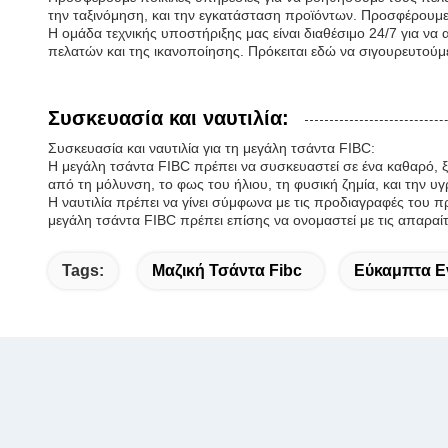
την ταξινόμηση, και την εγκατάσταση προϊόντων. Προσφέρουμε 
Η ομάδα τεχνικής υποστήριξης μας είναι διαθέσιμο 24/7 για ν
πελατών και της ικανοποίησης. Πρόκειται εδώ να σιγουρευτού
Συσκευασία και ναυτιλία:
Συσκευασία και ναυτιλία για τη μεγάλη τσάντα FIBC:
Η μεγάλη τσάντα FIBC πρέπει να συσκευαστεί σε ένα καθαρό, ξ
από τη μόλυνση, το φως του ήλιου, τη φυσική ζημία, και την υγ
Η ναυτιλία πρέπει να γίνει σύμφωνα με τις προδιαγραφές του πρ
μεγάλη τσάντα FIBC πρέπει επίσης να ονομαστεί με τις απαραί
Tags:
Μαζική Τσάντα Fibc
Εύκαμπτα Ε