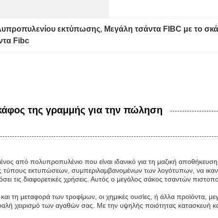
λυπροπυλενίου εκτύπωσης
, 
Μεγάλη τσάντα FIBC με το σκ
ντα Fibc
κάφος της γραμμής για την πώληση
νος από πολυπροπυλένιο που είναι ιδανικό για τη μαζική αποθήκευση κ
ους τύπους εκτυπώσεων, συμπεριλαμβανομένων των λογότυπων, να ικανο
σει τις διαφορετικές χρήσεις. Αυτός ο μεγάλος σάκος τσαντών πιστοποι
ι τη μεταφορά των τροφίμων, οι χημικές ουσίες, ή άλλα προϊόντα, μεγά
φαλή χειρισμό των αγαθών σας. Με την υψηλής ποιότητας κατασκευή και 