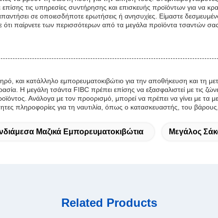
επίσης τις υπηρεσίες συντήρησης και επισκευής προϊόντων για να κρα
α απαντήσει σε οποιεσδήποτε ερωτήσεις ή ανησυχίες. Είμαστε δεσμευμ
με ότι παίρνετε των περισσότερων από τα μεγάλα προϊόντα τσαντών σα
ηρό, και κατάλληλο εμπορευματοκιβώτιο για την αποθήκευση και τη με
ρασία. Η μεγάλη τσάντα FIBC πρέπει επίσης να εξασφαλιστεί με τις ζώνε
οϊόντος. Ανάλογα με τον προορισμό, μπορεί να πρέπει να γίνει με τα μ
τητες πληροφορίες για τη ναυτιλία, όπως ο κατασκευαστής, του βάρους
νδιάμεσα Μαζικά Εμπορευματοκιβώτια
Μεγάλος Σάκ
Related Products