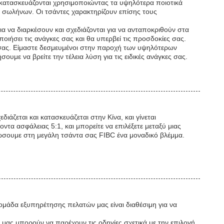
 κατασκευάζονται χρησιμοποιώντας τα υψηλότερα ποιοτικά
ίο σωλήνων. Οι τσάντες χαρακτηρίζουν επίσης τους
ια να διαρκέσουν και σχεδιάζονται για να ανταποκριθούν στα
οιήσει τις ανάγκες σας και θα υπερβεί τις προσδοκίες σας.
ν σας. Είμαστε δεσμευμένοι στην παροχή των υψηλότερων
με να βρείτε την τέλεια λύση για τις ειδικές ανάγκες σας.
ιάζεται και κατασκευάζεται στην Κίνα, και γίνεται
α ασφάλειας 5:1, και μπορείτε να επιλέξετε μεταξύ μιας
ώσουμε στη μεγάλη τσάντα σας FIBC ένα μοναδικό βλέμμα.
ομάδα εξυπηρέτησης πελατών μας είναι διαθέσιμη για να
μας μπορούν να παρέχουν τις οδηγίες σχετικά με την επιλογή,