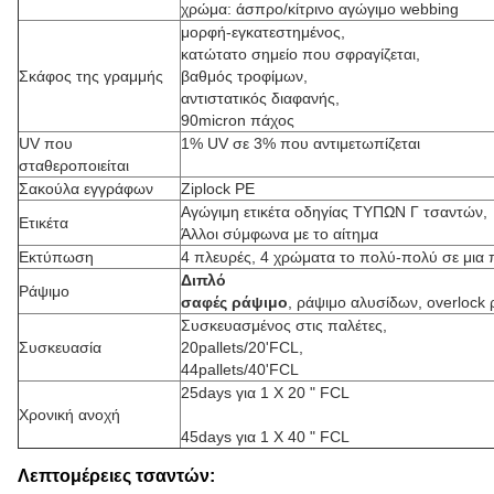
χρώμα: άσπρο/κίτρινο αγώγιμο webbing
μορφή-εγκατεστημένος,
κατώτατο σημείο που σφραγίζεται,
Σκάφος της γραμμής
βαθμός τροφίμων,
αντιστατικός διαφανής,
90micron πάχος
UV που
1% UV σε 3% που αντιμετωπίζεται
σταθεροποιείται
Σακούλα εγγράφων
Ziplock PE
Αγώγιμη ετικέτα οδηγίας ΤΥΠΩΝ Γ τσαντών,
Ετικέτα
Άλλοι σύμφωνα με το αίτημα
Εκτύπωση
4 πλευρές, 4 χρώματα το πολύ-πολύ σε μια
Διπλό
Ράψιμο
σαφές ράψιμο
, ράψιμο αλυσίδων, overlock
Συσκευασμένος στις παλέτες,
Συσκευασία
20pallets/20'FCL,
44pallets/40'FCL
25days για 1 X 20 " FCL
Χρονική ανοχή
45days για 1 X 40 " FCL
Λεπτομέρειες τσαντών: