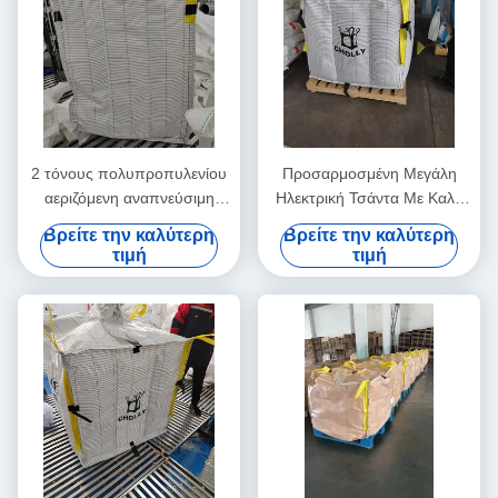
2 τόνους πολυπροπυλενίου
Προσαρμοσμένη Μεγάλη
αεριζόμενη αναπνεύσιμη
Ηλεκτρική Τσάντα Με Καλή
βαφούλα χύδην με εξαιρετική
Αντοχή στο Νερό και το
Βρείτε την καλύτερη
Βρείτε την καλύτερη
χημική αντοχή και αγωγό
Κρύο
τιμή
τιμή
ύφασμα