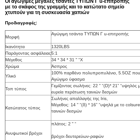
Οι αγώγιμες μεγάλες τσάντες ΤΥΠΩΝ Γ u-επιτροπής
με το σκάφος της γραμμής και το κατώτατο σημείο
χτυπούν για τη συσκευασία χαπιών
Προδιαγραφές:
Αγώγιμη τσάντα ΤΥΠΩΝ Γ u-επιτροπής
Μορφή
Ικανότητα
1320LBS
Παράγοντας ασφάλειας
5:1
Μέγεθος
34 * 34 * 31 " “Χ
Χρώμα
Άσπρος
100% παρθένο πολυπροπυλένιο, 5.5OZ που 
Υλικό
Αγώγιμο ύφασμα
Γεμίζοντας σωλήνες: 22 " “(D)* 21” “υψηλός 
Τοπ τύπος
ευρεία περάτωση ταινιών δεσμών
Σωλήνες απαλλαγής της Iris,
Μέγεθος: 14 " “(δ) * 16” “υψηλά με το colsure
Κατώτατος τύπος
ταινιών δεσμών
πλάτος: 2 " “
Ανυψωτικοί βρόχοι
βρόχοι δευτερεύων-ραφών