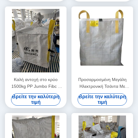
Καλή αντοχή στο κρύο
Προσαρμοσμένη Μεγάλη
1500kg PP Jumbo Fibc 4
Ηλεκτρονική Τσάντα Με
Loops Un Certified Bulk
Εξαιρετική Αντίσταση στα UV
Βρείτε την καλύτερη
Βρείτε την καλύτερη
Bags για τη μεταφορά
και Αντίσταση στη Διρόμηση
τιμή
τιμή
βαρέων φορτίων