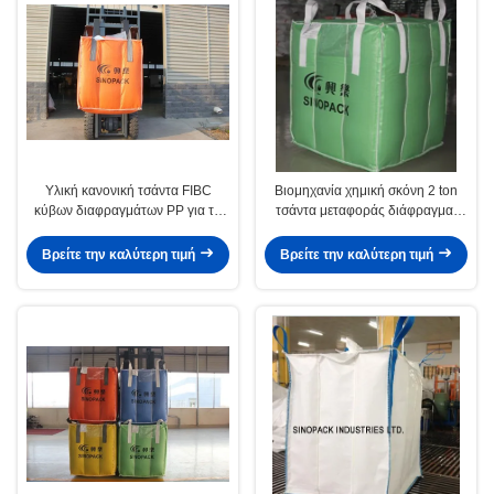
Υλική κανονική τσάντα FIBC
Βιομηχανία χημική σκόνη 2 ton
κύβων διαφραγμάτων PP για το
τσάντα μεταφοράς διάφραγμα,
αλεύρι/τους άνθρακες/τις χημικές
μεταφέρουν μεγάλη τσάντα
σκόνες
Βρείτε την καλύτερη τιμή
Βρείτε την καλύτερη τιμή