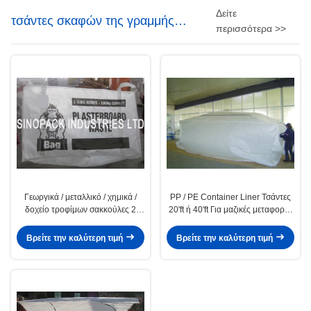
Δείτε
τσάντες σκαφών της γραμμής
περισσότερα >>
εμπορευματοκιβωτίων
Γεωργικά / μεταλλικό / χημικά /
PP / PE Container Liner Τσάντες
δοχείο τροφίμων σακκούλες 2
20'ft ή 40'ft Για μαζικές μεταφορές
κυβικό μέτρο
εμπορευμάτων
Βρείτε την καλύτερη τιμή
Βρείτε την καλύτερη τιμή