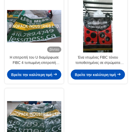
βίντεο
Η επιτροπή του U διαμόρφωσε
Ένα ντυμένες FIBC τόνου
FIBC 4 τυπωμένη επιτροπή
τοποθετημένες σε στρώματα
ορθάνοικτη κορυφή πλαστικών
BOPP ταινία μεγάλες τσάντες
τσαντών BOPP
τσαντών για τη γεωργική χρήση
Βρείτε την καλύτερη τιμή
Βρείτε την καλύτερη τιμή