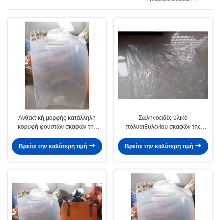
τσαντών
Ανθεκτική μορφής κατάλληλη
Σωληνοειδές υλικό
κορυφή φουστών σκαφών της
πολυαιθυλενίου σκαφών της
γραμμής τσαντών PE μεγάλη με
γραμμής 100% Virgin τσαντών PE
την πλήρωση του τοπ τύπου
μεγάλο, κενό ή τυπωμένος
Βρείτε την καλύτερη τιμή
Βρείτε την καλύτερη τιμή
σωλήνων