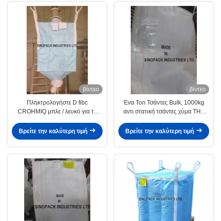
βίντεο
βίντεο
Πληκτρολογήστε D fibc
Ένα Ton Τσάντες Bulk, 1000kg
CROHMIQ μπλε / λευκό για τη
αντι στατική τσάντες χύμα ΤΗΣ
μεταφορά χημικών σε σκόνη
CROHMIQ ύφασμα
Βρείτε την καλύτερη τιμή
Βρείτε την καλύτερη τιμή