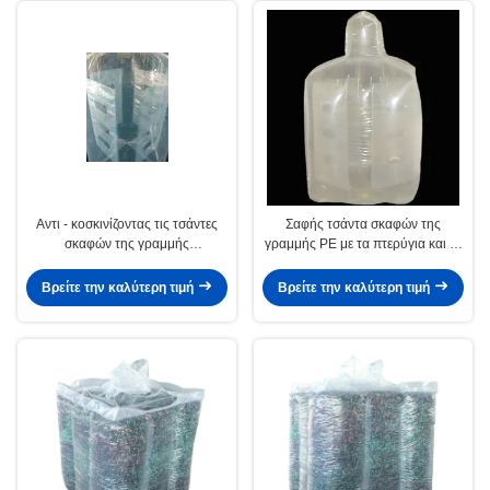
Αντι - κοσκινίζοντας τις τσάντες
Σαφής τσάντα σκαφών της
σκαφών της γραμμής
γραμμής PE με τα πτερύγια και τη
εμπορευματοκιβωτίων PE,
ραμμένη σύνδεση, SGS/CPTC
τεράστια μαζική τσάντα τσαντών
πιστοποιητικό
Βρείτε την καλύτερη τιμή
Βρείτε την καλύτερη τιμή
FIBC 4 Mil πάχος