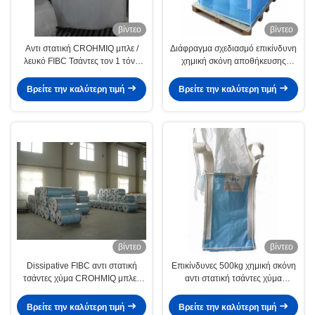
βίντεο
βίντεο
Αντι στατική CROHMIQ μπλε /
Διάφραγμα σχεδιασμό επικίνδυνη
λευκό FIBC Τσάντες τον 1 τόνο
χημική σκόνη αποθήκευσης
Μαζική dissipative χωρίς γείωση
Αντιστατικό fibc με Κοσκινίστε
θωράκιση
Βρείτε την καλύτερη τιμή
Βρείτε την καλύτερη τιμή
βίντεο
βίντεο
Dissipative FIBC αντι στατική
Επικίνδυνες 500kg χημική σκόνη
τσάντες χύμα CROHMIQ μπλε /
αντι στατική τσάντες χύμα
λευκό για επικίνδυνη χημική
CROHMIQ μπλε
σκόνη
Βρείτε την καλύτερη τιμή
Βρείτε την καλύτερη τιμή