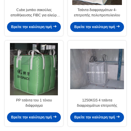
Cube jumbo σακούλες
Τσάντα διαφραγμάτων 4-
αποθήκευσης FIBC για αλεύρι
επιτροπής πολυπροπυλενίου
άνθρακες χημική σκόνη
Βρείτε την καλύτερη τιμή
Βρείτε την καλύτερη τιμή
PP τσάντα του 1 τόνου
1250KGS 4 τσάντα
διάφραγμα
διαφραγμάτων επιτροπής
Βρείτε την καλύτερη τιμή
Βρείτε την καλύτερη τιμή