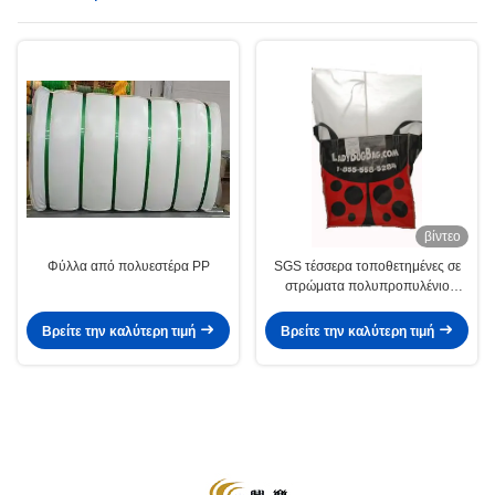
βίντεο
Φύλλα από πολυεστέρα PP
SGS τέσσερα τοποθετημένες σε
στρώματα πολυπροπυλένιο
υφαμένες BOPP τσάντες της
Virgin επιτροπής
Βρείτε την καλύτερη τιμή
Βρείτε την καλύτερη τιμή