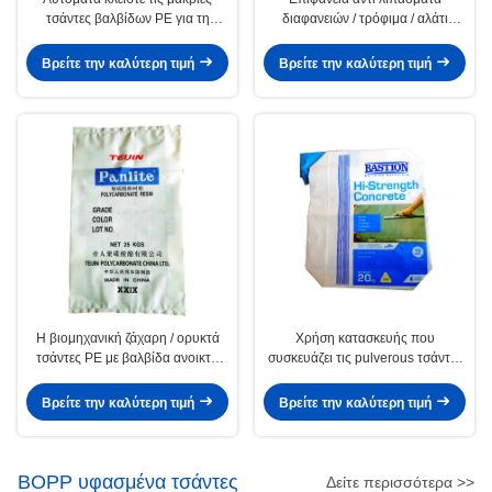
τσάντες βαλβίδων PE για τη
διαφανειών / τρόφιμα / αλάτι
χημική βιομηχανική χρήση 15kg
τσάντες βαλβίδα PE αυτόματα
25kg 50kg
κλείνει μόνη της
Βρείτε την καλύτερη τιμή
Βρείτε την καλύτερη τιμή
Η βιομηχανική ζάχαρη / ορυκτά
Χρήση κατασκευής που
τσάντες PE με βαλβίδα ανοικτή
συσκευάζει τις pulverous τσάντες
κορυφή & M τσόντα
βαλβίδων PE υγρασία-ανθεκτικές
Βρείτε την καλύτερη τιμή
Βρείτε την καλύτερη τιμή
BOPP υφασμένα τσάντες
Δείτε περισσότερα >>