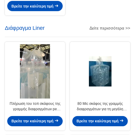
Βρείτε την καλύτερη τιμή
Διάφραγμα Liner
Δείτε περισσότερα >>
Πλήρωση του τοπ σκάφους της
80 Mic σκάφος της γραμμής
γραμμής διαφραγμάτων pe
διαφραγμάτων για τη μεγάλη
επίπεδων κατώτατων σημείων
τσάντα για το τσιμέντο/την
σωλήνων για Fibc και τη μαζική
αποθήκευση αγροτικών
Βρείτε την καλύτερη τιμή
Βρείτε την καλύτερη τιμή
τσάντα 90*90*100cm
προϊόντων