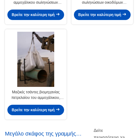
αμμοχάλικου σωληνώσεων
σωληνώσεων οικοδόμων
οικοδόμων, μεγάλη τσάντα
επαγγελματική 5/1 αναλογία
βιομηχανίας πετρελαίου δύο
ασφάλειας
Βρείτε την καλύτερη τιμή
Βρείτε την καλύτερη τιμή
τόνος
Μαζικές τσάντες βιομηχανίας
πετρελαίου του αμμοχάλικου,
υφαμένη PP τσάντα 12» σε 48»
Βρείτε την καλύτερη τιμή
Δείτε
Μεγάλο σκάφος της γραμμής
περισσότερα >>