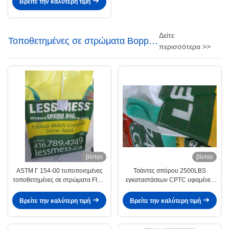
Βρείτε την καλύτερη τιμή
Δείτε
Τοποθετημένες σε στρώματα Bopp
περισσότερα >>
τσάντες
βίντεο
βίντεο
ASTM Γ 154-00 τυποποιημένες
Τσάντες σπόρου 2500LBS
τοποθετημένες σε στρώματα FIBC
εγκαταστάσεων CPTC υφαμένες
πολυ τσάντες τσιμέντου Bopp
τοποθετημένες σε στρώματα
BOPP μη
Βρείτε την καλύτερη τιμή
Βρείτε την καλύτερη τιμή