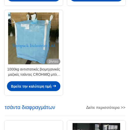
βίντεο
1000kg αντιστατικές βιομηχανικές
μαζικές τσάντες CROHMIQ μπλε/
άσπρες για τη χημική σκόνη
αποθήκευσης
Βρείτε την καλύτερη τιμή
τσάντα διαφραγμάτων
Δείτε περισσότερα >>