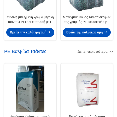
Φυσική μπλεγμένη χρώμα μεγάλη
Μπλεγμένη κύβος τσάντα σκαφών
τσάντα 4 PEliner επιτροπή με το
της γραμμής PE κατασκευής για
τετραγωνικό κατώτατο σημείο που
τη στέλνοντας μεταφορά
διαμορφώνεται
τσιμέντου
Βρείτε την καλύτερη τιμή
Βρείτε την καλύτερη τιμή
PE Βαλβίδα Τσάντες
Δείτε περισσότερα >>
Αυτόματα κλείστε τις μακριές
Επιφάνεια αντι λιπάσματα