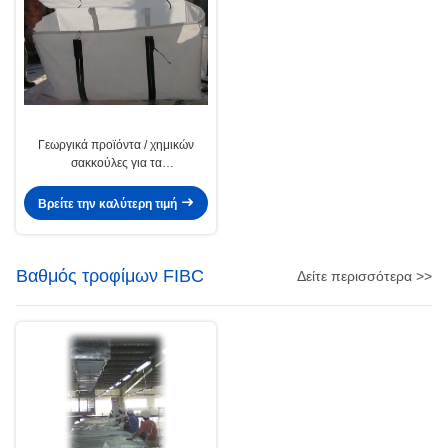
Γεωργικά προϊόντα / χημικών
σακκούλες για τα
εμπορευματοκιβώτια Τέσσερις
πίνακα
Βρείτε την καλύτερη τιμή
Βαθμός τροφίμων FIBC
Δείτε περισσότερα >>