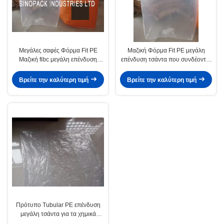
Μεγάλες σαφές Φόρμα Fit PE
Μαζική Φόρμα Fit PE μεγάλη
Μαζική fibc μεγάλη επένδυση
επένδυση τσάντα που συνδέονται
τσάντα για άνθρακες / λεπτή
με το εξωτερικό Σακούλες
σκόνη
πολυπροπυλενίου Jumbo
Βρείτε την καλύτερη τιμή
Βρείτε την καλύτερη τιμή
Πρότυπο Tubular PE επένδυση
μεγάλη τσάντα για τα χημικά
προϊόντα τσιμέντου γεωργικών