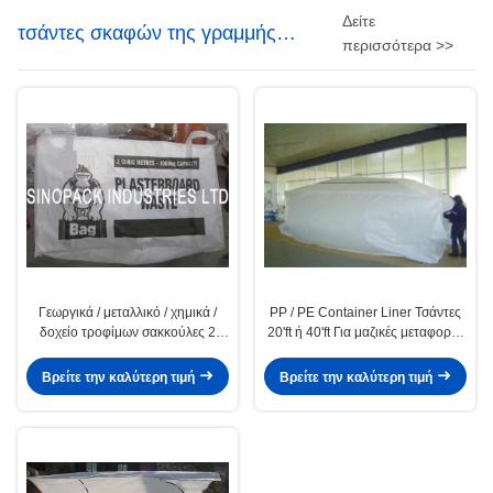
Δείτε
τσάντες σκαφών της γραμμής
περισσότερα >>
εμπορευματοκιβωτίων
Γεωργικά / μεταλλικό / χημικά /
PP / PE Container Liner Τσάντες
δοχείο τροφίμων σακκούλες 2
20'ft ή 40'ft Για μαζικές μεταφορές
κυβικό μέτρο
εμπορευμάτων
Βρείτε την καλύτερη τιμή
Βρείτε την καλύτερη τιμή