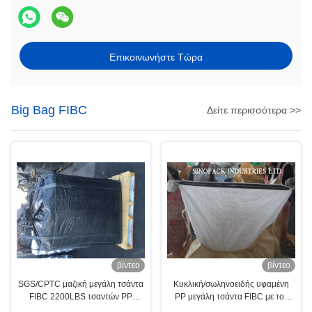
Επικοινωνήστε Τώρα
Big Bag FIBC
Δείτε περισσότερα >>
βίντεο
βίντεο
SGS/CPTC μαζική μεγάλη τσάντα
Κυκλική/σωληνοειδής υφαμένη
FIBC 2200LBS τσαντών PP
PP μεγάλη τσάντα FIBC με τον
τεράστια για τον ενεργοποιημένο
έξοχο σάκο περάτωσης φερμουάρ