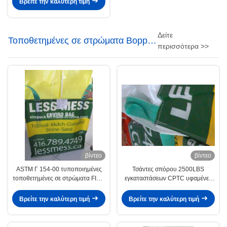
Βρείτε την καλύτερη τιμή
Δείτε
Τοποθετημένες σε στρώματα Bopp
περισσότερα >>
τσάντες
βίντεο
βίντεο
ASTM Γ 154-00 τυποποιημένες
Τσάντες σπόρου 2500LBS
τοποθετημένες σε στρώματα FIBC
εγκαταστάσεων CPTC υφαμένες
πολυ τσάντες τσιμέντου Bopp
τοποθετημένες σε στρώματα
BOPP μη
Βρείτε την καλύτερη τιμή
Βρείτε την καλύτερη τιμή