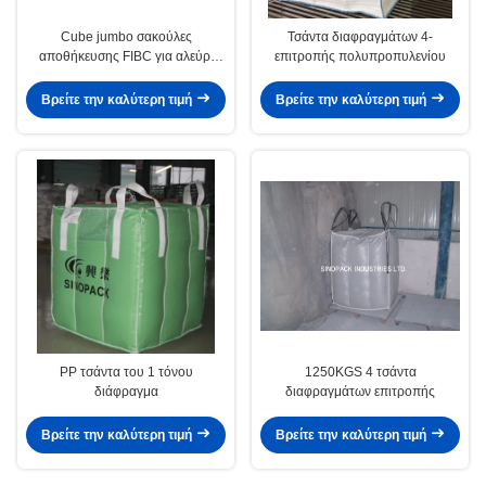
Cube jumbo σακούλες
Τσάντα διαφραγμάτων 4-
αποθήκευσης FIBC για αλεύρι
επιτροπής πολυπροπυλενίου
άνθρακες χημική σκόνη
Βρείτε την καλύτερη τιμή
Βρείτε την καλύτερη τιμή
PP τσάντα του 1 τόνου
1250KGS 4 τσάντα
διάφραγμα
διαφραγμάτων επιτροπής
Βρείτε την καλύτερη τιμή
Βρείτε την καλύτερη τιμή