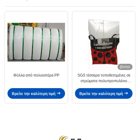
βίντεο
Φύλλα από πολυεστέρα PP
SGS τέσσερα τοποθετημένες σε
στρώματα πολυπροπυλένιο
υφαμένες BOPP τσάντες της
Virgin επιτροπής
Βρείτε την καλύτερη τιμή
Βρείτε την καλύτερη τιμή