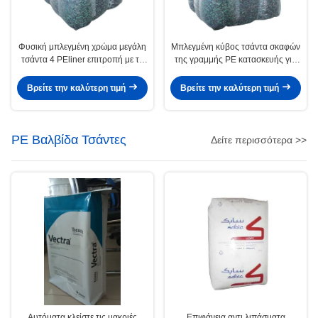
Φυσική μπλεγμένη χρώμα μεγάλη
Μπλεγμένη κύβος τσάντα σκαφών
τσάντα 4 PEliner επιτροπή με το
της γραμμής PE κατασκευής για
τετραγωνικό κατώτατο σημείο που
τη στέλνοντας μεταφορά
διαμορφώνεται
τσιμέντου
Βρείτε την καλύτερη τιμή
Βρείτε την καλύτερη τιμή
PE Βαλβίδα Τσάντες
Δείτε περισσότερα >>
Αυτόματα κλείστε τις μακριές
Επιφάνεια αντι λιπάσματα