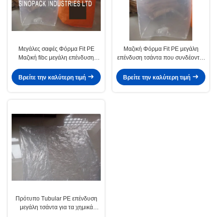
Μεγάλες σαφές Φόρμα Fit PE
Μαζική Φόρμα Fit PE μεγάλη
Μαζική fibc μεγάλη επένδυση
επένδυση τσάντα που συνδέονται
τσάντα για άνθρακες / λεπτή
με το εξωτερικό Σακούλες
σκόνη
πολυπροπυλενίου Jumbo
Βρείτε την καλύτερη τιμή
Βρείτε την καλύτερη τιμή
Πρότυπο Tubular PE επένδυση
μεγάλη τσάντα για τα χημικά
προϊόντα τσιμέντου γεωργικών