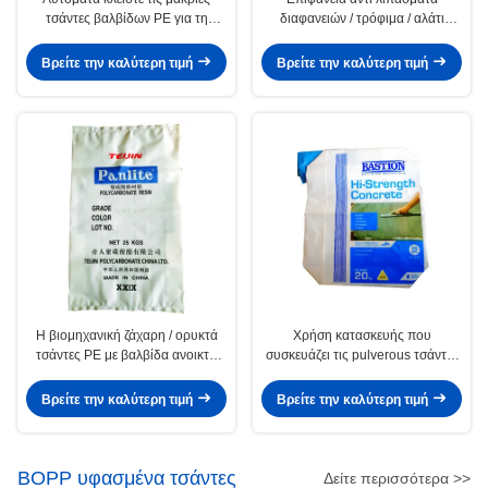
τσάντες βαλβίδων PE για τη
διαφανειών / τρόφιμα / αλάτι
χημική βιομηχανική χρήση 15kg
τσάντες βαλβίδα PE αυτόματα
25kg 50kg
κλείνει μόνη της
Βρείτε την καλύτερη τιμή
Βρείτε την καλύτερη τιμή
Η βιομηχανική ζάχαρη / ορυκτά
Χρήση κατασκευής που
τσάντες PE με βαλβίδα ανοικτή
συσκευάζει τις pulverous τσάντες
κορυφή & M τσόντα
βαλβίδων PE υγρασία-ανθεκτικές
Βρείτε την καλύτερη τιμή
Βρείτε την καλύτερη τιμή
BOPP υφασμένα τσάντες
Δείτε περισσότερα >>