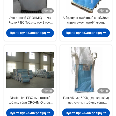
βίντεο
βίντεο
Αντι στατική CROHMIQ μπλε /
Διάφραγμα σχεδιασμό επικίνδυνη
λευκό FIBC Τσάντες τον 1 τόνο
χημική σκόνη αποθήκευσης
Μαζική dissipative χωρίς γείωση
Αντιστατικό fibc με Κοσκινίστε
θωράκιση
Βρείτε την καλύτερη τιμή
Βρείτε την καλύτερη τιμή
βίντεο
βίντεο
Dissipative FIBC αντι στατική
Επικίνδυνες 500kg χημική σκόνη
τσάντες χύμα CROHMIQ μπλε /
αντι στατική τσάντες χύμα
λευκό για επικίνδυνη χημική
CROHMIQ μπλε
σκόνη
Βρείτε την καλύτερη τιμή
Βρείτε την καλύτερη τιμή