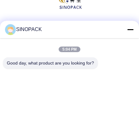
Μέσα Κοινωνικής Δικτύωσης
SINOPACK
5:04 PM
Γρήγορη επαφή
Good day, what product are you looking for?
Τηλ
86-25-84724100
E-mail
yiyu@fibc.net.cn
Διεύθυνση
RM.1607 Zhenghong Mansion, No. 38 Hongwu RD, Nanjing
210.001, Κίνα