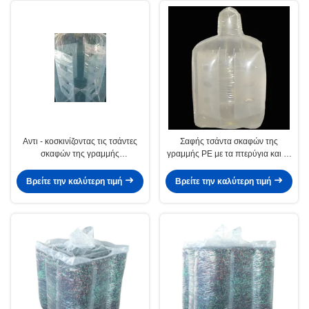
Αντι - κοσκινίζοντας τις τσάντες
Σαφής τσάντα σκαφών της
σκαφών της γραμμής
γραμμής PE με τα πτερύγια και τη
εμπορευματοκιβωτίων PE,
ραμμένη σύνδεση, SGS/CPTC
τεράστια μαζική τσάντα τσαντών
πιστοποιητικό
Βρείτε την καλύτερη τιμή
Βρείτε την καλύτερη τιμή
FIBC 4 Mil πάχος