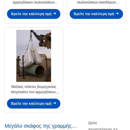
αμμοχάλικου σωληνώσεων
σωληνώσεων οικοδόμων
οικοδόμων, μεγάλη τσάντα
επαγγελματική 5/1 αναλογία
βιομηχανίας πετρελαίου δύο
ασφάλειας
Βρείτε την καλύτερη τιμή
Βρείτε την καλύτερη τιμή
τόνος
Μαζικές τσάντες βιομηχανίας
πετρελαίου του αμμοχάλικου,
υφαμένη PP τσάντα 12» σε 48»
Βρείτε την καλύτερη τιμή
Δείτε
Μεγάλο σκάφος της γραμμής
περισσότερα >>