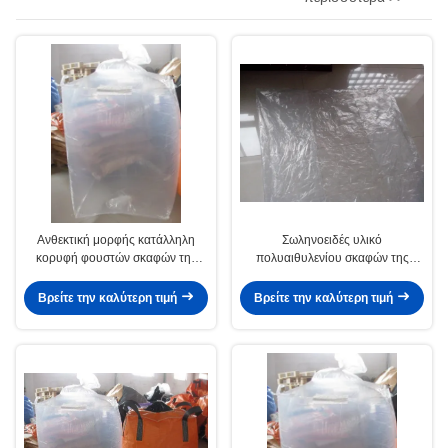
τσαντών
Ανθεκτική μορφής κατάλληλη
Σωληνοειδές υλικό
κορυφή φουστών σκαφών της
πολυαιθυλενίου σκαφών της
γραμμής τσαντών PE μεγάλη με
γραμμής 100% Virgin τσαντών PE
την πλήρωση του τοπ τύπου
μεγάλο, κενό ή τυπωμένος
Βρείτε την καλύτερη τιμή
Βρείτε την καλύτερη τιμή
σωλήνων