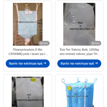
βίντεο
βίντεο
Πληκτρολογήστε D fibc
Ένα Ton Τσάντες Bulk, 1000kg
CROHMIQ μπλε / λευκό για τη
αντι στατική τσάντες χύμα ΤΗΣ
μεταφορά χημικών σε σκόνη
CROHMIQ ύφασμα
Βρείτε την καλύτερη τιμή
Βρείτε την καλύτερη τιμή