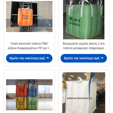
Υλική κανονική τσάντα FIBC
Βιομηχανία χημική σκόνη 2 ton
κύβων διαφραγμάτων PP για το
τσάντα μεταφοράς διάφραγμα,
αλεύρι/τους άνθρακες/τις χημικές
μεταφέρουν μεγάλη τσάντα
σκόνες
Βρείτε την καλύτερη τιμή
Βρείτε την καλύτερη τιμή