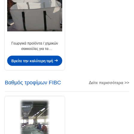
Γεωργικά προϊόντα / χημικών
σακκούλες για τα
εμπορευματοκιβώτια Τέσσερις
πίνακα
Βρείτε την καλύτερη τιμή
Βαθμός τροφίμων FIBC
Δείτε περισσότερα >>