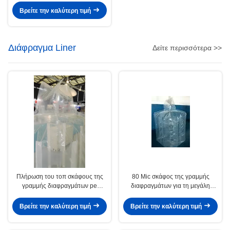
Βρείτε την καλύτερη τιμή
Διάφραγμα Liner
Δείτε περισσότερα >>
Πλήρωση του τοπ σκάφους της
80 Mic σκάφος της γραμμής
γραμμής διαφραγμάτων pe
διαφραγμάτων για τη μεγάλη
επίπεδων κατώτατων σημείων
τσάντα για το τσιμέντο/την
σωλήνων για Fibc και τη μαζική
αποθήκευση αγροτικών
Βρείτε την καλύτερη τιμή
Βρείτε την καλύτερη τιμή
τσάντα 90*90*100cm
προϊόντων