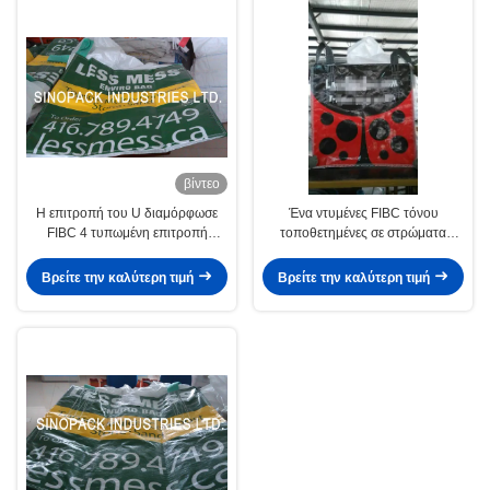
βίντεο
Η επιτροπή του U διαμόρφωσε
Ένα ντυμένες FIBC τόνου
FIBC 4 τυπωμένη επιτροπή
τοποθετημένες σε στρώματα
ορθάνοικτη κορυφή πλαστικών
BOPP ταινία μεγάλες τσάντες
τσαντών BOPP
τσαντών για τη γεωργική χρήση
Βρείτε την καλύτερη τιμή
Βρείτε την καλύτερη τιμή