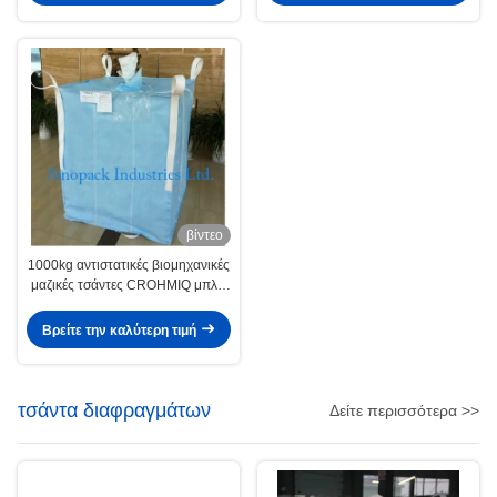
βίντεο
1000kg αντιστατικές βιομηχανικές
μαζικές τσάντες CROHMIQ μπλε/
άσπρες για τη χημική σκόνη
αποθήκευσης
Βρείτε την καλύτερη τιμή
τσάντα διαφραγμάτων
Δείτε περισσότερα >>